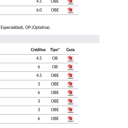
4.5
OBE
6.0
OBE
 Especialidad), OP (Optativa).
Créditos
Tipo*
Guía
4.5
OB
6
OB
4.5
OBE
3
OBE
6
OBE
3
OBE
3
OBE
6
OBE