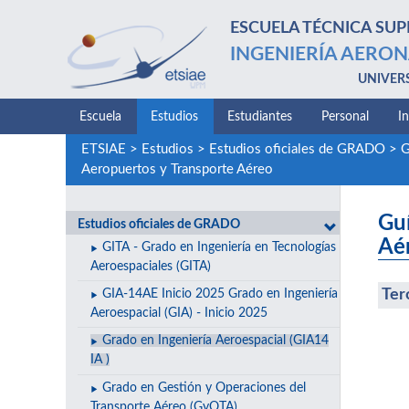
ESCUELA TÉCNICA SUP
INGENIERÍA AERON
UNIVER
Escuela
Estudios
Estudiantes
Personal
I
ETSIAE
>
Estudios
>
Estudios oficiales de GRADO
>
G
Aeropuertos y Transporte Aéreo
Guí
Estudios oficiales de GRADO
Aé
GITA - Grado en Ingeniería en Tecnologías
Aeroespaciales (GITA)
Ter
GIA-14AE Inicio 2025 Grado en Ingeniería
Aeroespacial (GIA) - Inicio 2025
Grado en Ingeniería Aeroespacial (GIA14
IA )
Grado en Gestión y Operaciones del
Transporte Aéreo (GyOTA)