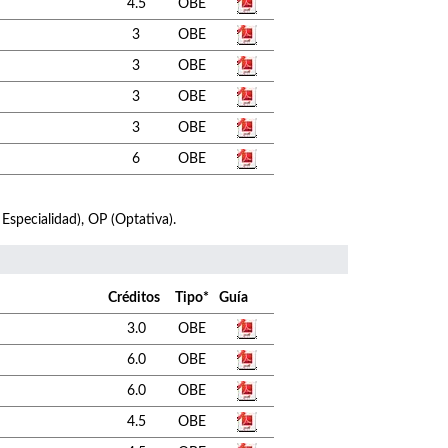
4.5
OBE
3
OBE
3
OBE
3
OBE
3
OBE
6
OBE
 Especialidad), OP (Optativa).
Créditos
Tipo*
Guía
3.0
OBE
6.0
OBE
6.0
OBE
4.5
OBE