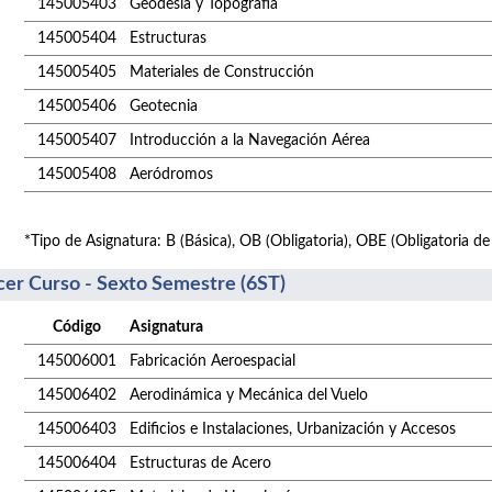
145005403
Geodesia y Topografía
145005404
Estructuras
145005405
Materiales de Construcción
145005406
Geotecnia
145005407
Introducción a la Navegación Aérea
145005408
Aeródromos
*Tipo de Asignatura: B (Básica), OB (Obligatoria), OBE (Obligatoria de
cer Curso - Sexto Semestre (6ST)
Código
Asignatura
145006001
Fabricación Aeroespacial
145006402
Aerodinámica y Mecánica del Vuelo
145006403
Edificios e Instalaciones, Urbanización y Accesos
145006404
Estructuras de Acero