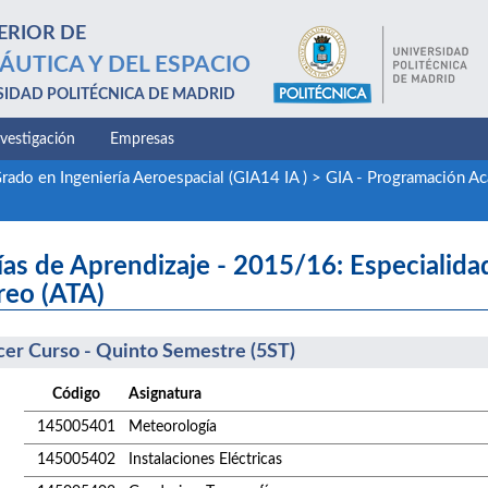
ERIOR DE
ÁUTICA Y DEL ESPACIO
SIDAD POLITÉCNICA DE MADRID
nvestigación
Empresas
rado en Ingeniería Aeroespacial (GIA14 IA )
>
GIA - Programación A
as de Aprendizaje - 2015/16: Especialida
reo (ATA)
cer Curso - Quinto Semestre (5ST)
Código
Asignatura
145005401
Meteorología
145005402
Instalaciones Eléctricas