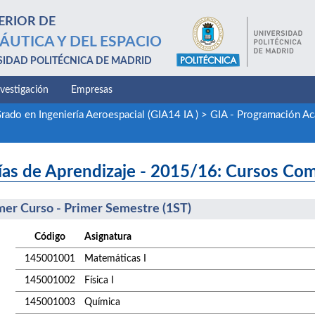
ERIOR DE
ÁUTICA Y DEL ESPACIO
SIDAD POLITÉCNICA DE MADRID
nvestigación
Empresas
rado en Ingeniería Aeroespacial (GIA14 IA )
>
GIA - Programación A
ías de Aprendizaje - 2015/16: Cursos Co
mer Curso - Primer Semestre (1ST)
Código
Asignatura
145001001
Matemáticas I
145001002
Física I
145001003
Química