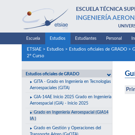
ESCUELA TÉCNICA SUP
INGENIERÍA AERON
UNIVER
Escuela
Estudios
Estudiantes
Personal
I
ETSIAE
>
Estudios
>
Estudios oficiales de GRADO
>
G
2º Curso
Gu
Estudios oficiales de GRADO
GITA - Grado en Ingeniería en Tecnologías
Aeroespaciales (GITA)
Pri
GIA-14AE Inicio 2025 Grado en Ingeniería
Aeroespacial (GIA) - Inicio 2025
Grado en Ingeniería Aeroespacial (GIA14
IA )
Grado en Gestión y Operaciones del
Transporte Aéreo (GyOTA)