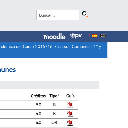
cadémica del Curso 2015/16
>
Cursos Comunes - 1º y
munes
Créditos
Tipo*
Guía
9.0
B
6.0
B
6.0
OB