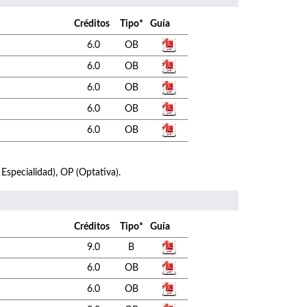
Créditos
Tipo*
Guía
6.0
OB
6.0
OB
6.0
OB
6.0
OB
6.0
OB
 Especialidad), OP (Optativa).
Créditos
Tipo*
Guía
9.0
B
6.0
OB
6.0
OB