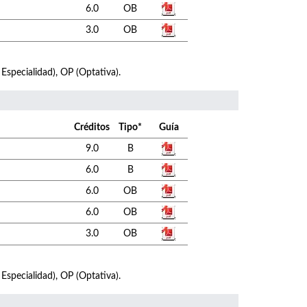
6.0
OB
3.0
OB
 Especialidad), OP (Optativa).
Créditos
Tipo*
Guía
9.0
B
6.0
B
6.0
OB
6.0
OB
3.0
OB
 Especialidad), OP (Optativa).