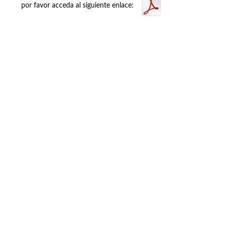
por favor acceda al siguiente enlace:
Buzón de quejas, sugerencias y
felicitaciones
|
Directorio UPM
|
Directorio ETSIAE
|
Localización
y contacto