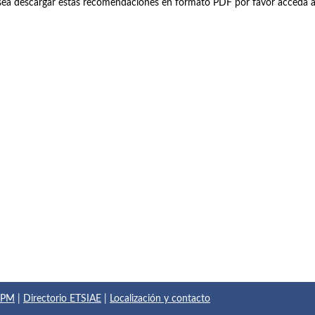
sea descargar estas recomendaciones en formato PDF por favor acceda 
 UPM
|
Directorio ETSIAE
|
Localización y contacto