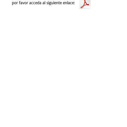
por favor acceda al siguiente enlace:
Buzón de quejas, sugerencias y
felicitaciones
|
Directorio UPM
|
Directorio ETSIAE
|
Localización
y contacto