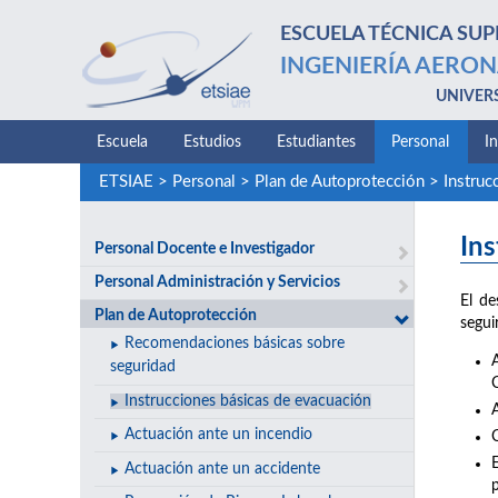
ESCUELA TÉCNICA SUP
INGENIERÍA AERON
UNIVER
Escuela
Estudios
Estudiantes
Personal
I
ETSIAE
>
Personal
>
Plan de Autoprotección
>
Instruc
In
Personal Docente e Investigador
Personal Administración y Servicios
El de
Plan de Autoprotección
segui
Recomendaciones básicas sobre
seguridad
Instrucciones básicas de evacuación
Actuación ante un incendio
Actuación ante un accidente