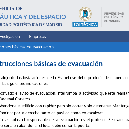
ERIOR DE
ÁUTICA Y DEL ESPACIO
SIDAD POLITÉCNICA DE MADRID
nvestigación
Empresas
ciones básicas de evacuación
strucciones básicas de evacuación
salojo de las instalaciones de la Escuela se debe producir de manera or
r las siguientes indicaciones:
Activado el aviso de evacuación, interrumpa la actividad que esté realizan
Cardenal Cisneros.
Abandone el edificio con rapidez pero sin correr y sin detenerse. Mantenga
Caminar por la derecha tanto en pasillos como en escaleras.
En las aulas, el responsable de la evacuación es el profesor. Se evacuar
persona en abandonar el local debe cerrar la puerta.