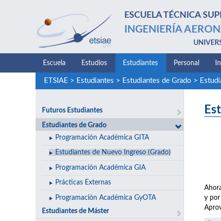
ESCUELA TÉCNICA SUP
INGENIERÍA AERON
UNIVER
Escuela
Estudios
Estudiantes
Personal
I
ETSIAE
>
Estudiantes
>
Estudiantes de Grado
>
Estudi
Es
Futuros Estudiantes
Estudiantes de Grado
Programación Académica GITA
Estudiantes de Nuevo Ingreso (Grado)
Programación Académica GIA
Prácticas Externas
Ahora
Programación Académica GyOTA
y por
Aprov
Estudiantes de Máster