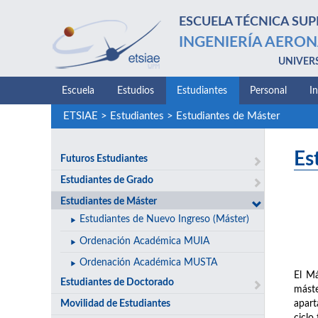
ESCUELA TÉCNICA SUP
INGENIERÍA AERON
UNIVER
Escuela
Estudios
Estudiantes
Personal
I
ETSIAE
>
Estudiantes
>
Estudiantes de Máster
Es
Futuros Estudiantes
Estudiantes de Grado
Estudiantes de Máster
Estudiantes de Nuevo Ingreso (Máster)
Ordenación Académica MUIA
Ordenación Académica MUSTA
El Má
Estudiantes de Doctorado
máste
Movilidad de Estudiantes
apart