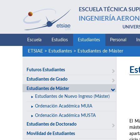
ESCUELA TÉCNICA SUP
INGENIERÍA AERON
UNIVER
Escuela
Estudios
Estudiantes
Personal
I
ETSIAE
>
Estudiantes
>
Estudiantes de Máster
Es
Futuros Estudiantes
Estudiantes de Grado
Estudiantes de Máster
Estudiantes de Nuevo Ingreso (Máster)
Ordenación Académica MUIA
Ordenación Académica MUSTA
El Má
Estudiantes de Doctorado
máste
Movilidad de Estudiantes
apart