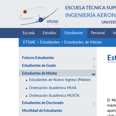
ESCUELA TÉCNICA SUP
INGENIERÍA AERON
UNIVER
Escuela
Estudios
Estudiantes
Personal
I
ETSIAE
>
Estudiantes
>
Estudiantes de Máster
Es
Futuros Estudiantes
Estudiantes de Grado
Estudiantes de Máster
Estudiantes de Nuevo Ingreso (Máster)
Ordenación Académica MUIA
Ordenación Académica MUSTA
El Má
Estudiantes de Doctorado
máste
Movilidad de Estudiantes
apart