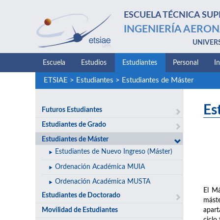
ESCUELA TÉCNICA SUP
INGENIERÍA AERON
UNIVER
Escuela
Estudios
Estudiantes
Personal
I
ETSIAE
>
Estudiantes
>
Estudiantes de Máster
Es
Futuros Estudiantes
Estudiantes de Grado
Estudiantes de Máster
Estudiantes de Nuevo Ingreso (Máster)
Ordenación Académica MUIA
Ordenación Académica MUSTA
El Má
Estudiantes de Doctorado
máste
Movilidad de Estudiantes
apart