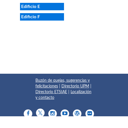
Edificio E
Edificio F
Buzón de quejas, sugerencias y
felicitaciones
|
Directorio UPM
|
Directorio ETSIAE
|
Localización
y contacto
© 2017 Escuela Técnica Superior de Ingeniería Aeronáutica y