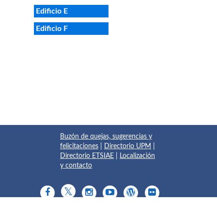
Edificio E
Edificio F
Buzón de quejas, sugerencias y
felicitaciones
|
Directorio UPM
|
Directorio ETSIAE
|
Localización
y contacto
© 2017 Escuela Técnica Superior de Ingeniería Aeronáutica y