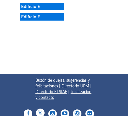
Edificio E
Edificio F
Buzón de quejas, sugerencias y
felicitaciones
|
Directorio UPM
|
Directorio ETSIAE
|
Localización
y contacto
© 2017 Escuela Técnica Superior de Ingeniería Aeronáutica y