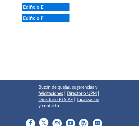
Edificio E
Edificio F
Buzón de quejas, sugerencias y
felicitaciones
|
Directorio UPM
|
Directorio ETSIAE
|
Localización
y contacto
© 2017 Escuela Técnica Superior de Ingeniería Aeronáutica y