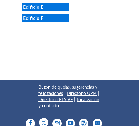
Edificio E
Edificio F
Buzón de quejas, sugerencias y
felicitaciones
|
Directorio UPM
|
Directorio ETSIAE
|
Localización
y contacto
© 2017 Escuela Técnica Superior de Ingeniería Aeronáutica y