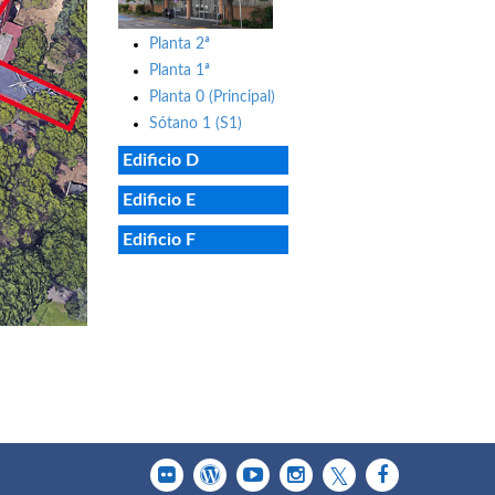
Planta 2ª
Planta 1ª
Planta 0 (Principal)
Sótano 1 (S1)
Edificio D
Edificio E
Edificio F