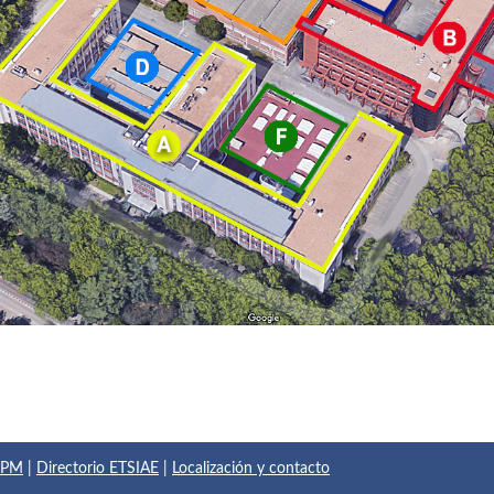
 UPM
|
Directorio ETSIAE
|
Localización y contacto