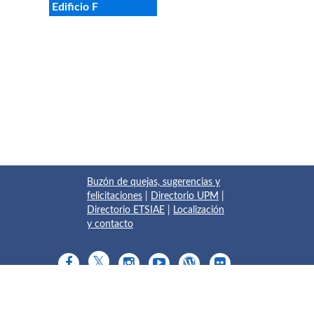
Edificio F
Buzón de quejas, sugerencias y
felicitaciones
|
Directorio UPM
|
Directorio ETSIAE
|
Localización
y contacto
© 2017 Escuela Técnica Superior de Ingeniería Aeronáutica y
del Espacio