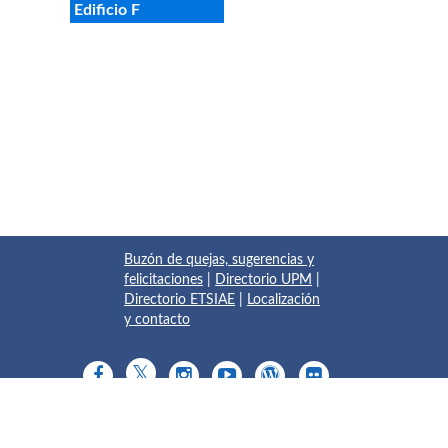
Edificio F
Buzón de quejas, sugerencias y
felicitaciones
|
Directorio UPM
|
Directorio ETSIAE
|
Localización
y contacto
© 2017 Escuela Técnica Superior de Ingeniería Aeronáutica y
del Espacio