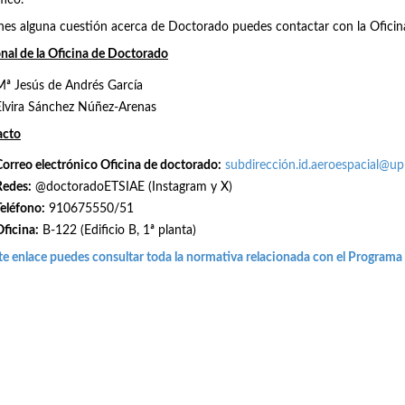
fico.
enes alguna cuestión acerca de Doctorado puedes contactar con la Ofici
nal de la Oficina de Doctorado
Mª Jesús de Andrés García
Elvira Sánchez Núñez-Arenas
acto
Correo electrónico Oficina de doctorado:
subdirección.id.aeroespacial@u
Redes
:
@doctoradoETSIAE (Instagram y X)
Teléfono:
910675550/51
Oficina:
B-122 (Edificio B, 1ª planta)
te enlace puedes consultar toda la normativa relacionada con el Programa