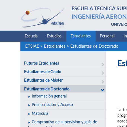
ESCUELA TÉCNICA SUP
INGENIERÍA AERON
UNIVER
Escuela
Estudios
Estudiantes
Personal
I
ETSIAE
>
Estudiantes
>
Estudiantes de Doctorado
Es
Futuros Estudiantes
Estudiantes de Grado
Estudiantes de Máster
Estudiantes de Doctorado
Información general
Preinscripción y Acceso
La te
Matrícula
progr
acadé
Compromiso de supervisión y guía de