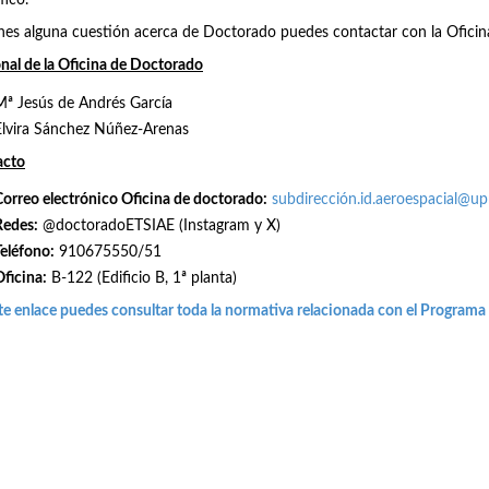
fico.
enes alguna cuestión acerca de Doctorado puedes contactar con la Ofici
nal de la Oficina de Doctorado
Mª Jesús de Andrés García
Elvira Sánchez Núñez-Arenas
acto
Correo electrónico Oficina de doctorado:
subdirección.id.aeroespacial@u
Redes
:
@doctoradoETSIAE (Instagram y X)
Teléfono:
910675550/51
Oficina:
B-122 (Edificio B, 1ª planta)
te enlace puedes consultar toda la normativa relacionada con el Programa