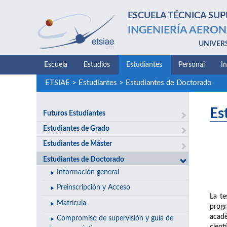
ESCUELA TÉCNICA SUP
INGENIERÍA AERON
UNIVER
Escuela
Estudios
Estudiantes
Personal
I
ETSIAE
>
Estudiantes
>
Estudiantes de Doctorado
Es
Futuros Estudiantes
Estudiantes de Grado
Estudiantes de Máster
Estudiantes de Doctorado
Información general
Preinscripción y Acceso
La te
Matrícula
progr
acadé
Compromiso de supervisión y guía de