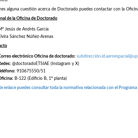
fico.
enes alguna cuestión acerca de Doctorado puedes contactar con la Ofici
nal de la Oficina de Doctorado
Mª Jesús de Andrés García
Elvira Sánchez Núñez-Arenas
acto
Correo electrónico Oficina de doctorado:
subdirección.id.aeroespacial@u
Redes
:
@doctoradoETSIAE (Instagram y X)
Teléfono:
910675550/51
Oficina:
B-122 (Edificio B, 1ª planta)
te enlace puedes consultar toda la normativa relacionada con el Programa