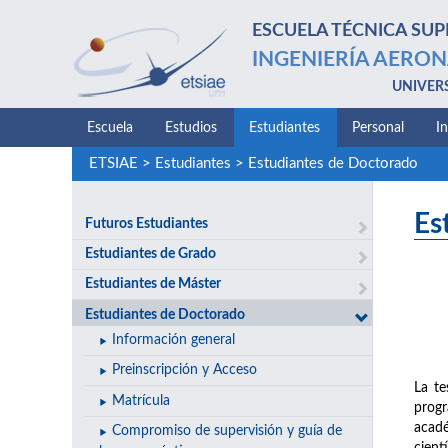
ESCUELA TÉCNICA SUP
INGENIERÍA AERON
UNIVER
Escuela
Estudios
Estudiantes
Personal
I
ETSIAE
>
Estudiantes
>
Estudiantes de Doctorado
Es
Futuros Estudiantes
Estudiantes de Grado
Estudiantes de Máster
Estudiantes de Doctorado
Información general
Preinscripción y Acceso
La te
Matrícula
progr
acadé
Compromiso de supervisión y guía de