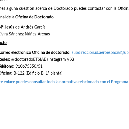
fico.
enes alguna cuestión acerca de Doctorado puedes contactar con la Ofici
nal de la Oficina de Doctorado
Mª Jesús de Andrés García
Elvira Sánchez Núñez-Arenas
acto
Correo electrónico Oficina de doctorado:
subdirección.id.aeroespacial@u
Redes
:
@doctoradoETSIAE (Instagram y X)
Teléfono:
910675550/51
Oficina:
B-122 (Edificio B, 1ª planta)
te enlace puedes consultar toda la normativa relacionada con el Programa