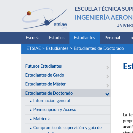
ESCUELA TÉCNICA SUP
INGENIERÍA AERON
UNIVER
Escuela
Estudios
Estudiantes
Personal
I
ETSIAE
>
Estudiantes
>
Estudiantes de Doctorado
Es
Futuros Estudiantes
Estudiantes de Grado
Estudiantes de Máster
Estudiantes de Doctorado
Información general
Preinscripción y Acceso
La te
Matrícula
progr
acadé
Compromiso de supervisión y guía de