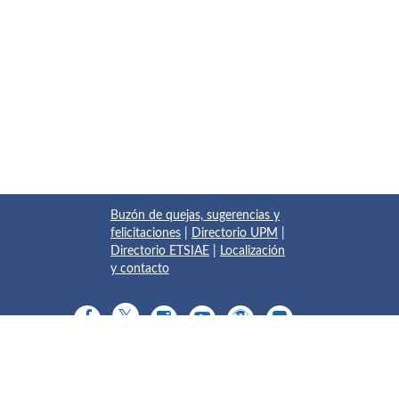
Buzón de quejas, sugerencias y
felicitaciones
|
Directorio UPM
|
Directorio ETSIAE
|
Localización
y contacto
© 2017 Escuela Técnica Superior de Ingeniería Aeronáutica y
del Espacio
Pza. del Cardenal Cisneros, 3
✆ 910675534 - 910675572