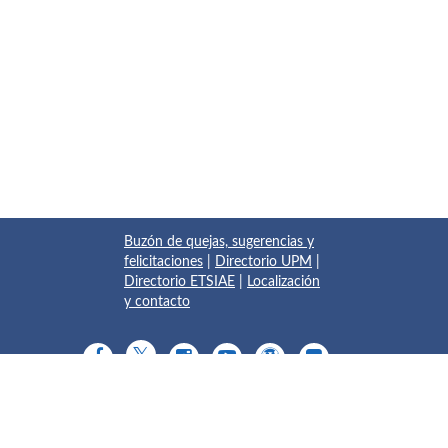
Buzón de quejas, sugerencias y
felicitaciones
|
Directorio UPM
|
Directorio ETSIAE
|
Localización
y contacto
© 2017 Escuela Técnica Superior de Ingeniería Aeronáutica y
del Espacio
Pza. del Cardenal Cisneros, 3
✆ 910675534 - 910675572