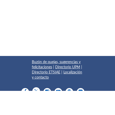
Buzón de quejas, sugerencias y
felicitaciones
|
Directorio UPM
|
Directorio ETSIAE
|
Localización
y contacto
© 2017 Escuela Técnica Superior de Ingeniería Aeronáutica y
del Espacio
Pza. del Cardenal Cisneros, 3
✆ 910675534 - 910675572