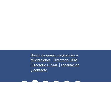
Buzón de quejas, sugerencias y
felicitaciones
|
Directorio UPM
|
Directorio ETSIAE
|
Localización
y contacto
© 2017 Escuela Técnica Superior de Ingeniería Aeronáutica y
del Espacio
Pza. del Cardenal Cisneros, 3
✆ 910675534 - 910675572
info.aeroespacial@upm.es