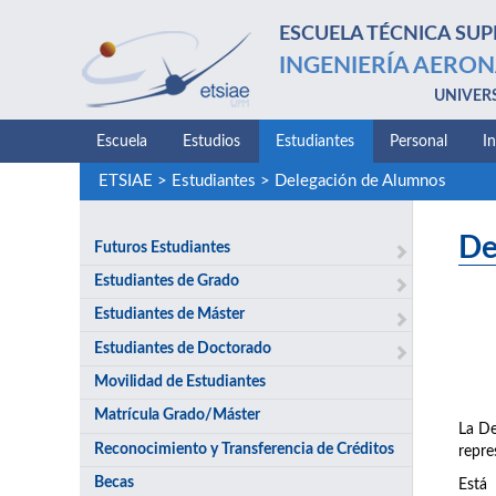
ESCUELA TÉCNICA SUP
INGENIERÍA AERON
UNIVER
Escuela
Estudios
Estudiantes
Personal
I
ETSIAE
>
Estudiantes
>
Delegación de Alumnos
De
Futuros Estudiantes
Estudiantes de Grado
Estudiantes de Máster
Estudiantes de Doctorado
Movilidad de Estudiantes
Matrícula Grado/Máster
La De
Reconocimiento y Transferencia de Créditos
repre
Becas
Está