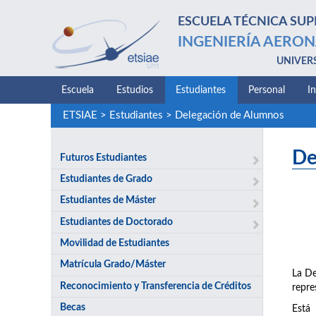
ESCUELA TÉCNICA SUP
INGENIERÍA AERON
UNIVER
Escuela
Estudios
Estudiantes
Personal
I
ETSIAE
>
Estudiantes
>
Delegación de Alumnos
De
Futuros Estudiantes
Estudiantes de Grado
Estudiantes de Máster
Estudiantes de Doctorado
Movilidad de Estudiantes
Matrícula Grado/Máster
La De
Reconocimiento y Transferencia de Créditos
repre
Becas
Está