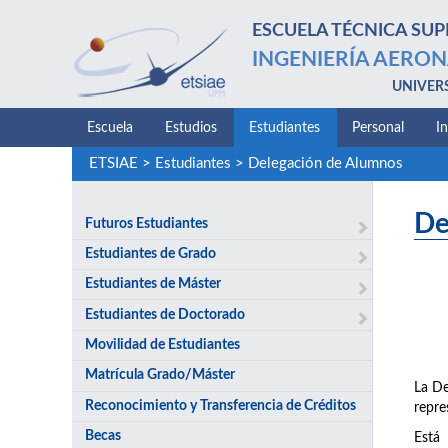
ESCUELA TÉCNICA SUP
INGENIERÍA AERON
UNIVER
Escuela
Estudios
Estudiantes
Personal
I
ETSIAE
>
Estudiantes
>
Delegación de Alumnos
De
Futuros Estudiantes
Estudiantes de Grado
Estudiantes de Máster
Estudiantes de Doctorado
Movilidad de Estudiantes
Matrícula Grado/Máster
La De
Reconocimiento y Transferencia de Créditos
repre
Becas
Está