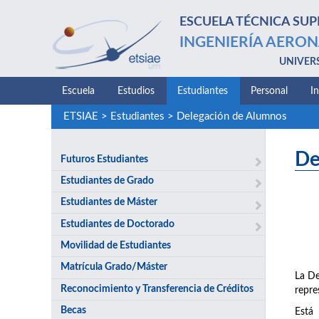
ESCUELA TÉCNICA SUP
INGENIERÍA AERON
UNIVER
Escuela
Estudios
Estudiantes
Personal
I
ETSIAE
>
Estudiantes
>
Delegación de Alumnos
De
Futuros Estudiantes
Estudiantes de Grado
Estudiantes de Máster
Estudiantes de Doctorado
Movilidad de Estudiantes
Matrícula Grado/Máster
La De
Reconocimiento y Transferencia de Créditos
repre
Becas
Está