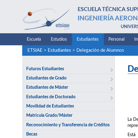
ESCUELA TÉCNICA SUP
INGENIERÍA AERON
UNIVER
Escuela
Estudios
Estudiantes
Personal
I
ETSIAE
>
Estudiantes
>
Delegación de Alumnos
De
Futuros Estudiantes
Estudiantes de Grado
Estudiantes de Máster
Estudiantes de Doctorado
Movilidad de Estudiantes
Matrícula Grado/Máster
La De
Reconocimiento y Transferencia de Créditos
repre
Becas
Está