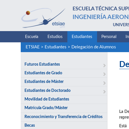
ESCUELA TÉCNICA SUP
INGENIERÍA AERON
UNIVER
Escuela
Estudios
Estudiantes
Personal
I
ETSIAE
>
Estudiantes
>
Delegación de Alumnos
De
Futuros Estudiantes
Estudiantes de Grado
Estudiantes de Máster
Estudiantes de Doctorado
Movilidad de Estudiantes
Matrícula Grado/Máster
La De
Reconocimiento y Transferencia de Créditos
repre
Becas
Está