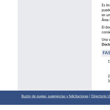
Es im
puede
en un
Área 
El do
consi
Una v
Doct
FAS
Buzón de quejas, sugerencias y felicitaciones
|
Directorio