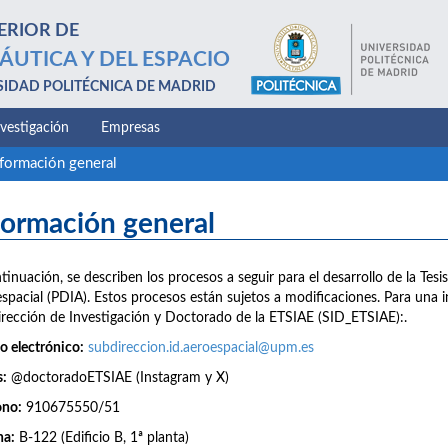
ERIOR DE
ÁUTICA Y DEL ESPACIO
SIDAD POLITÉCNICA DE MADRID
nvestigación
Empresas
nformación general
formación general
tinuación, se describen los procesos a seguir para el desarrollo de la Te
spacial (PDIA). Estos procesos están sujetos a modificaciones. Para una
rección de Investigación y Doctorado de la ETSIAE (SID_ETSIAE):.
o electrónico:
subdireccion.id.aeroespacial@upm.es
s:
@doctoradoETSIAE (Instagram y X)
ono:
910675550/51
na:
B-122 (Edificio B, 1ª planta)