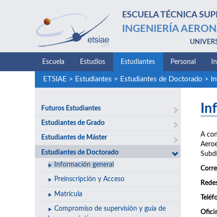
ESCUELA TÉCNICA SUP
INGENIERÍA AERON
UNIVER
Escuela
Estudios
Estudiantes
Personal
I
ETSIAE
>
Estudiantes
>
Estudiantes de Doctorado
>
I
In
Futuros Estudiantes
Estudiantes de Grado
A con
Estudiantes de Máster
Aeroe
Estudiantes de Doctorado
Subdi
Información general
Corre
Preinscripción y Acceso
Rede
Matrícula
Teléf
Compromiso de supervisión y guía de
Ofici