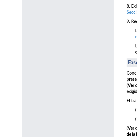
8. Exi
Secci
9. Re
e
Fas
Concl
prese
(Ver 
exigid
El tr
(
(
(Ver 
de la