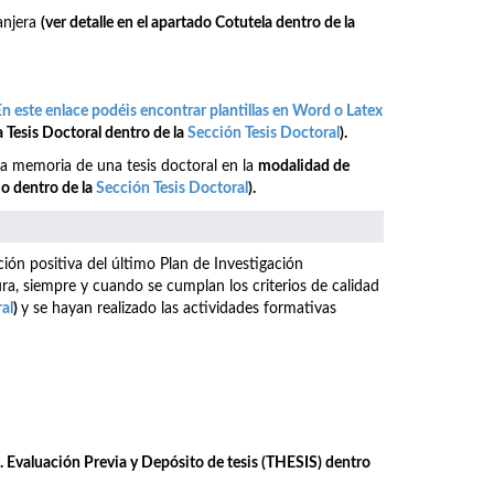
anjera
(ver detalle en el apartado Cotutela
dentro de la
En este enlace podéis encontrar plantillas en Word o Latex
a Tesis Doctoral
dentro de la
Sección Tesis Doctoral
)
.
a memoria de una tesis doctoral en la
modalidad de
io
dentro de la
Sección Tesis Doctoral
)
.
ación positiva del último Plan de Investigación
ura, siempre y cuando se cumplan los criterios de calidad
al
)
y se hayan realizado las actividades formativas
al. Evaluación Previa y Depósito de tesis (THESIS) dentro