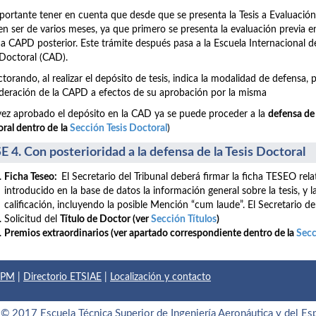
portante tener en cuenta que desde que se presenta la Tesis a Evaluación 
n ser de varios meses, ya que primero se presenta la evaluación previa 
a CAPD posterior. Este trámite después pasa a la Escuela Internacional 
Doctoral (CAD).
ctorando, al realizar el depósito de tesis, indica la modalidad de defensa,
deración de la CAPD a efectos de su aprobación por la misma
ez aprobado el depósito en la CAD ya se puede proceder a la
defensa de 
o
ral
dentro de
la
Sección Tesis Doctoral
)
E 4. Con posterioridad a la defensa de la Tesis Doctoral
Ficha Teseo:
El Secretario del Tribunal deberá firmar la ficha TESEO rel
introducido en la base de datos la información general sobre la tesis, y l
calificación, incluyendo la posible Mención “cum laude”. El Secretario de
Solicitud del
Título de Doctor (ver
Sección Títulos
)
Premios extraordinarios (ver apartado correspondiente dentro de la
Secc
 UPM
|
Directorio ETSIAE
|
Localización y contacto
© 2017 Escuela Técnica Superior de Ingeniería Aeronáutica y del Es