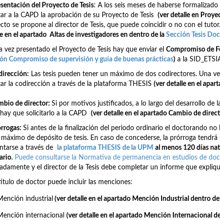
esentación del Proyecto de Tesis
: A los seis meses de haberse formalizado
itar a la CAPD la aprobación de su Proyecto de Tesis
(ver detalle en Proye
cto se propone al director de Tesis, que puede coincidir o no con el tutor.
le en el apartado Altas de investigadores en dentro de la
Sección Tesis Doc
 vez presentado el Proyecto de Tesis hay que enviar el
Compromiso de Fo
ón Compromiso de supervisión y guía de buenas prácticas
)
a la SID_ETSI
dirección:
Las tesis pueden tener un máximo de dos codirectores. Una ve
itar la codirección a través de la plataforma THESIS
(ver detalle en el apa
mbio de director:
Si por motivos justificados, a lo largo del desarrollo de
, hay que solicitarlo a la CAPD
(ver detalle en el apartado Cambio de direc
órrogas:
Si antes de la finalización del periodo ordinario el doctorando no 
 máximo de depósito de tesis. En caso de concederse, la prórroga tendrá 
ntarse a través de
la plataforma THESIS de la UPM
al menos 120 días natu
ario
.
Puede consultarse la Normativa de permanencia en estudios de doct
ladamente y el director de la Tesis debe completar un informe que expliqu
 título de doctor puede incluir las menciones:
Mención industrial
(ver detalle en el apartado Mención Industrial
dentro de
Mención internacional
(ver detalle en el apartado Mención Internacional
de