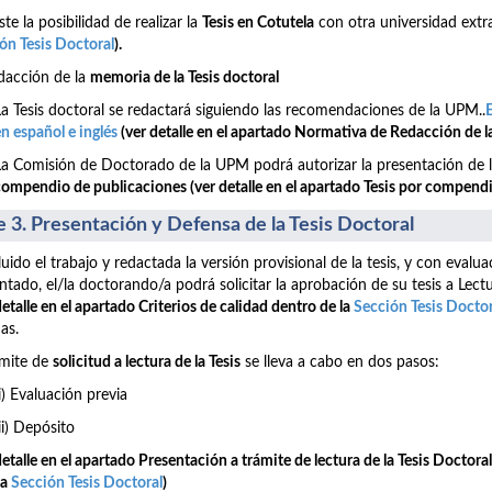
ste la posibilidad de realizar la
Tesis en Cotutela
con otra universidad extr
ón Tesis Doctoral
).
dacción de la
memoria de la Tesis doctoral
La Tesis doctoral se redactará siguiendo las recomendaciones de la UPM..
n español e inglés
(ver detalle en el apartado Normativa de Redacción de l
La Comisión de Doctorado de la UPM podrá autorizar la presentación de l
compendio de publicaciones
(ver detalle en el apartado Tesis por compend
e 3. Presentación y Defensa de la Tesis Doctoral
uido el trabajo y redactada la versión provisional de la tesis, y con evalu
ntado, el/la doctorando/a podrá solicitar la aprobación de su tesis a Lect
detalle en el apartado Criterios de calidad
dentro de la
Sección Tesis Doctor
as.
ámite de
solicitud a lectura de la Tesis
se lleva a cabo en dos pasos:
i) Evaluación previa
ii) Depósito
detalle en el apartado Presentación a trámite de lectura de la Tesis Doctor
la
Sección Tesis Doctoral
)