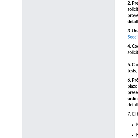
2. Pr
solic
proye
detal
3.
Una
Secci
4. Co
solic
5. Ca
tesis
6. Pr
plazo
prese
ordin
detal
7. El