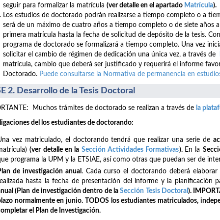
seguir para formalizar la matrícula
(ver detalle en el apartado
Matrícula
).
Los estudios de doctorado podrán realizarse a tiempo completo o a tiempo
será de un máximo de cuatro años a tiempo completo o de siete años a t
primera matrícula hasta la fecha de solicitud de depósito de la tesis. Co
programa de doctorado se formalizará a tiempo completo. Una vez inici
solicitar el cambio de régimen de dedicación una única vez, a través de
matrícula, cambio que deberá ser justificado y requerirá el informe fa
Doctorado.
Puede consultarse la Normativa de permanencia en estudios
E 2. Desarrollo de la Tesis Doctoral
TANTE: Muchos trámites de doctorado se realizan a través de
la plat
ligaciones del los estudiantes de doctorando:
Una vez matriculado, el doctorando tendrá que realizar una serie de
ac
matrícula)
(ver detalle en la
Sección Actividades Formativas
).
En la
Secc
que programa la UPM y la ETSIAE, así como otras que puedan ser de inter
Plan de investigación anual
. Cada curso el doctorando deberá elaborar 
realizada hasta la fecha de presentación del informe y la planificación
anual (Plan de investigación dentro de la
Sección Tesis Doctoral
). IMPORTA
plazo normalmente en junio. TODOS los estudiantes matriculados, indep
completar el Plan de Investigación.