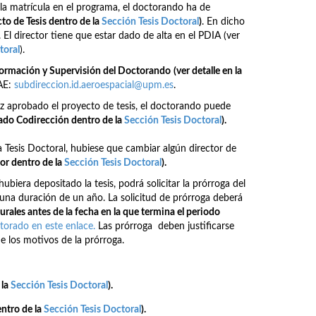
 la matrícula en el programa, el doctorando ha de
cto de Tesis dentro de la
Sección Tesis Doctoral
)
. En dicho
 El director tiene que estar dado de alta en el PDIA (ver
toral
).
rmación y Supervisión del Doctorando
(ver detalle en la
AE:
subdireccion.id.aeroespacial@upm.es
.
z aprobado el proyecto de tesis, el doctorando puede
rtado Codirección
dentro de la
Sección Tesis Doctoral
)
.
 la Tesis Doctoral, hubiese que cambiar algún director de
tor
dentro de la
Sección Tesis Doctoral
)
.
hubiera depositado la tesis, podrá solicitar la prórroga del
una duración de un año. La solicitud de prórroga deberá
rales antes de la fecha en la que termina el periodo
orado en este enlace.
Las prórroga deben justificarse
e los motivos de la prórroga.
 la
Sección Tesis Doctoral
).
ntro de la
Sección Tesis Doctoral
).