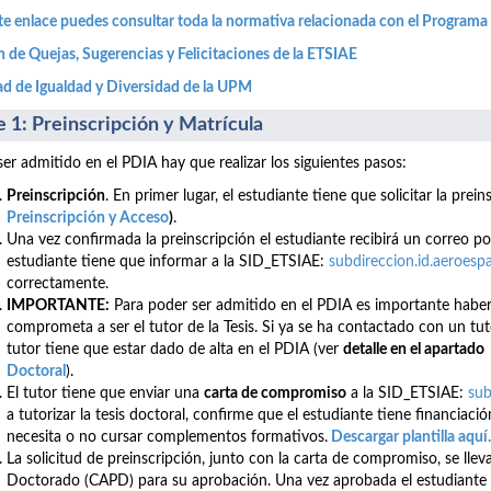
te enlace puedes consultar toda la normativa relacionada con el Programa
 de Quejas, Sugerencias y Felicitaciones de la ETSIAE
d de Igualdad y Diversidad de la UPM
e 1: Preinscripción y Matrícula
ser admitido en el PDIA hay que realizar los siguientes pasos:
Preinscripción
. En primer lugar, el estudiante tiene que solicitar la prei
Preinscripción y Acceso
)
.
Una vez confirmada la preinscripción el estudiante recibirá un correo 
estudiante tiene que informar a la SID_ETSIAE:
subdireccion.id.aeroes
correctamente.
IMPORTANTE:
Para poder ser admitido en el PDIA es importante haber
comprometa a ser el tutor de la Tesis. Si ya se ha contactado con un tut
tutor tiene que estar dado de alta en el PDIA (ver
detalle en el apartado
Doctoral
).
El tutor tiene que enviar una
carta de compromiso
a la SID_ETSIAE:
sub
a tutorizar la tesis doctoral, confirme que el estudiante tiene financiación
necesita o no cursar complementos formativos.
Descargar plantilla aqu
í.
La solicitud de preinscripción, junto con la carta de compromiso, se ll
Doctorado (CAPD) para su aprobación. Una vez aprobada el estudiante r