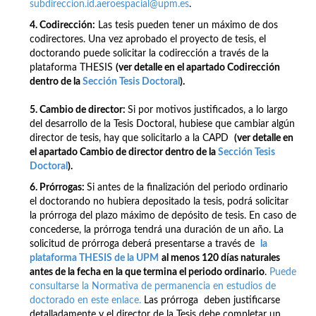
subdireccion.id.aeroespacial@upm.es
.
4. Codirección:
Las tesis pueden tener un máximo de dos
codirectores. Una vez aprobado el proyecto de tesis, el
doctorando puede solicitar la codirección a través de la
plataforma THESIS
(ver detalle en el apartado Codirección
dentro de la
Sección Tesis Doctoral
)
.
5. Cambio de director:
Si por motivos justificados, a lo largo
del desarrollo de la Tesis Doctoral, hubiese que cambiar algún
director de tesis, hay que solicitarlo a la CAPD
(ver detalle en
el apartado Cambio de director
dentro de la
Sección Tesis
Doctoral
)
.
6. Prórrogas:
Si antes de la finalización del periodo ordinario
el doctorando no hubiera depositado la tesis, podrá solicitar
la prórroga del plazo máximo de depósito de tesis. En caso de
concederse, la prórroga tendrá una duración de un año. La
solicitud de prórroga deberá presentarse a través de
la
plataforma THESIS de la UPM
al menos 120 días naturales
antes de la fecha en la que termina el periodo ordinario
.
Puede
consultarse la Normativa de permanencia en estudios de
doctorado en este enlace.
Las prórroga deben justificarse
detalladamente y el director de la Tesis debe completar un