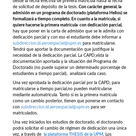
desde la fecha efectiva de primera matrícula hasta la fecha
de solicitud de depósito de la tesis.
Con carácter general, la
admisión en un programa de doctorado (plataforma Helios) se
formalizará a tiempo completo. En cuanto a la matrícula, si
quiere hacerse la primera matrícula con dedicación parcial,
hay que poner en la carta de admisión que se le admita con
dedicación parcial y con eso el estudiante debe informar a
subdireccion.id.aeroespacial@upm.es
para matricularse.
Tendrá que aportar la documentación que justifique la
necesidad de la dedicación parcial. La CAPD,vista la
documentación aportada y la situación del Programa de
Doctorado (no puede superar un determinado porcentaje de
estudiantes a tiempo parcial), analizará cada caso.
Una vez aprobada la dedicación parcial por la CAPD, para
matricularse a tiempo parcial,no pueden matricularse
mediante automatrícula. Tanto si es la primera matrícula
como un cambio posterior, tienen que ponerse en contacto
con
subdireccion.id.aeroespacial@upm.es
para ser
matriculados.
Una vez iniciados los estudios de doctorado, el doctorando
podrá solicitar el cambio de régimen de dedicación una única
vez, a través de
la plataforma THESIS de la UPM
. Los