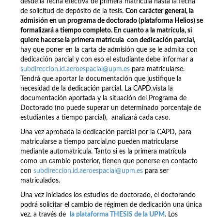
desde la fecha efectiva de primera matrícula hasta la fecha
de solicitud de depósito de la tesis.
Con carácter general, la
admisión en un programa de doctorado (plataforma Helios) se
formalizará a tiempo completo. En cuanto a la matrícula, si
quiere hacerse la primera matrícula con dedicación parcial,
hay que poner en la carta de admisión que se le admita con
dedicación parcial y con eso el estudiante debe informar a
subdireccion.id.aeroespacial@upm.es
para matricularse.
Tendrá que aportar la documentación que justifique la
necesidad de la dedicación parcial. La CAPD,vista la
documentación aportada y la situación del Programa de
Doctorado (no puede superar un determinado porcentaje de
estudiantes a tiempo parcial), analizará cada caso.
Una vez aprobada la dedicación parcial por la CAPD, para
matricularse a tiempo parcial,no pueden matricularse
mediante automatrícula. Tanto si es la primera matrícula
como un cambio posterior, tienen que ponerse en contacto
con
subdireccion.id.aeroespacial@upm.es
para ser
matriculados.
Una vez iniciados los estudios de doctorado, el doctorando
podrá solicitar el cambio de régimen de dedicación una única
vez, a través de
la plataforma THESIS de la UPM
. Los