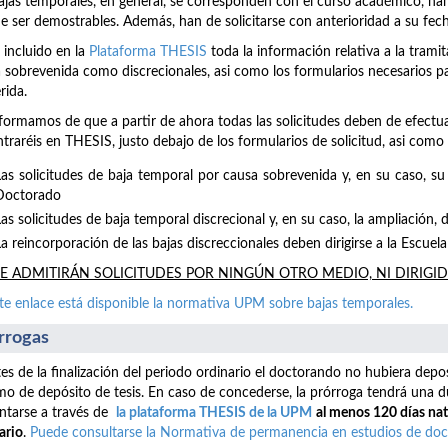
ajas temporales, en general, se corresponden con el curso académico, han de
e ser demostrables. Además, han de solicitarse con anterioridad a su fecha
 incluido en la
Plataforma THESIS
toda la información relativa a la tramit
 sobrevenida como discrecionales, asi como los formularios necesarios pa
rida.
formamos de que a partir de ahora todas las solicitudes deben de efectua
traréis en THESIS, justo debajo de los formularios de solicitud, asi como l
Las solicitudes de baja temporal por causa sobrevenida y, en su caso, su 
Doctorado
Las solicitudes de baja temporal discrecional y, en su caso, la ampliación,
La reincorporación de las bajas discreccionales deben dirigirse a la Escue
E ADMITIRÁN SOLICITUDES POR NINGÚN OTRO MEDIO, NI DIRIGI
te enlace está disponible la normativa UPM sobre bajas temporales.
rrogas
tes de la finalización del periodo ordinario el doctorando no hubiera deposi
o de depósito de tesis. En caso de concederse, la prórroga tendrá una d
ntarse a través de
la plataforma THESIS de la UPM
al menos 120 días natu
ario
.
Puede consultarse la Normativa de permanencia en estudios de doct