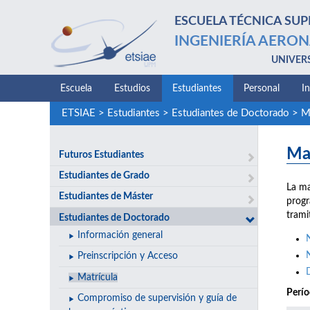
ESCUELA TÉCNICA SUP
INGENIERÍA AERON
UNIVER
Escuela
Estudios
Estudiantes
Personal
I
ETSIAE
>
Estudiantes
>
Estudiantes de Doctorado
>
M
Ma
Futuros Estudiantes
Estudiantes de Grado
La ma
Estudiantes de Máster
progr
trami
Estudiantes de Doctorado
Información general
Preinscripción y Acceso
Matrícula
Perío
Compromiso de supervisión y guía de