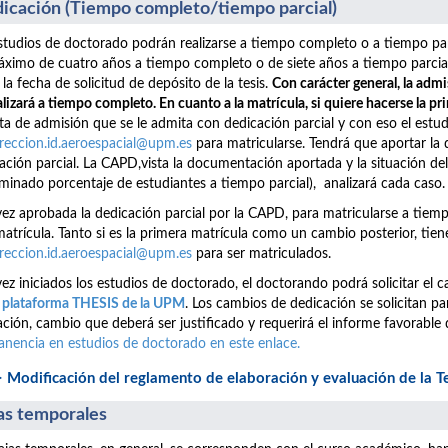
icación (Tiempo completo/tiempo parcial)
studios de doctorado podrán realizarse a tiempo completo o a tiempo parcia
ximo de cuatro años a tiempo completo o de siete años a tiempo parcial,
 la fecha de solicitud de depósito de la tesis.
Con carácter general, la adm
lizará a tiempo completo. En cuanto a la matrícula, si quiere hacerse la p
rta de admisión que se le admita con dedicación parcial y con eso el estu
reccion.id.aeroespacial@upm.es
para matricularse. Tendrá que aportar la 
ación parcial. La CAPD,vista la documentación aportada y la situación 
minado porcentaje de estudiantes a tiempo parcial), analizará cada caso.
ez aprobada la dedicación parcial por la CAPD, para matricularse a tiem
atrícula. Tanto si es la primera matrícula como un cambio posterior, ti
reccion.id.aeroespacial@upm.es
para ser matriculados.
ez iniciados los estudios de doctorado, el doctorando podrá solicitar el 
a plataforma THESIS de la UPM
. Los cambios de dedicación se solicitan 
ación, cambio que deberá ser justificado y requerirá el informe favorable
nencia en estudios de doctorado en este enlace.
> Modificación del reglamento de elaboración y evaluación de la T
as temporales