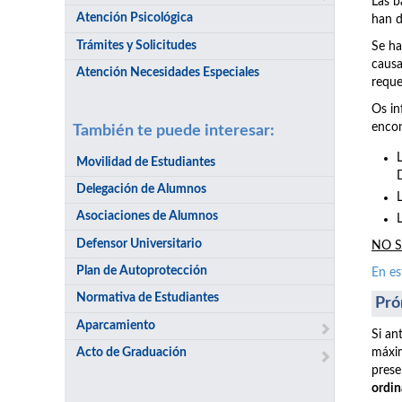
Las b
Atención Psicológica
han d
Trámites y Solicitudes
Se ha
causa
Atención Necesidades Especiales
reque
Os in
encon
También te puede interesar:
Movilidad de Estudiantes
Delegación de Alumnos
Asociaciones de Alumnos
Defensor Universitario
NO S
Plan de Autoprotección
En es
Normativa de Estudiantes
Pró
Aparcamiento
Si an
Acto de Graduación
máxim
prese
ordin