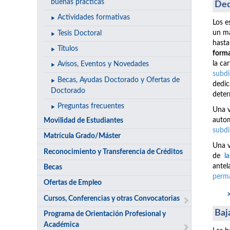
buenas prácticas
Ded
Actividades formativas
Los e
un má
Tesis Doctoral
hasta
Títulos
forma
la ca
Avisos, Eventos y Novedades
subdi
Becas, Ayudas Doctorado y Ofertas de
dedic
Doctorado
deter
Preguntas frecuentes
Una v
autom
Movilidad de Estudiantes
subdi
Matrícula Grado/Máster
Una v
Reconocimiento y Transferencia de Créditos
de
l
antel
Becas
perma
Ofertas de Empleo
Cursos, Conferencias y otras Convocatorias
Baj
Programa de Orientación Profesional y
Académica