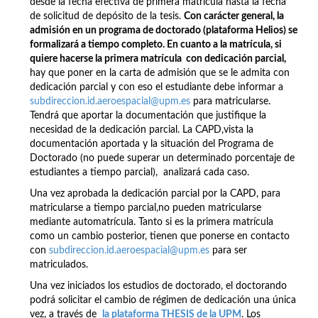
desde la fecha efectiva de primera matrícula hasta la fecha
de solicitud de depósito de la tesis.
Con carácter general, la
admisión en un programa de doctorado (plataforma Helios) se
formalizará a tiempo completo. En cuanto a la matrícula, si
quiere hacerse la primera matrícula con dedicación parcial,
hay que poner en la carta de admisión que se le admita con
dedicación parcial y con eso el estudiante debe informar a
subdireccion.id.aeroespacial@upm.es
para matricularse.
Tendrá que aportar la documentación que justifique la
necesidad de la dedicación parcial. La CAPD,vista la
documentación aportada y la situación del Programa de
Doctorado (no puede superar un determinado porcentaje de
estudiantes a tiempo parcial), analizará cada caso.
Una vez aprobada la dedicación parcial por la CAPD, para
matricularse a tiempo parcial,no pueden matricularse
mediante automatrícula. Tanto si es la primera matrícula
como un cambio posterior, tienen que ponerse en contacto
con
subdireccion.id.aeroespacial@upm.es
para ser
matriculados.
Una vez iniciados los estudios de doctorado, el doctorando
podrá solicitar el cambio de régimen de dedicación una única
vez, a través de
la plataforma THESIS de la UPM
. Los