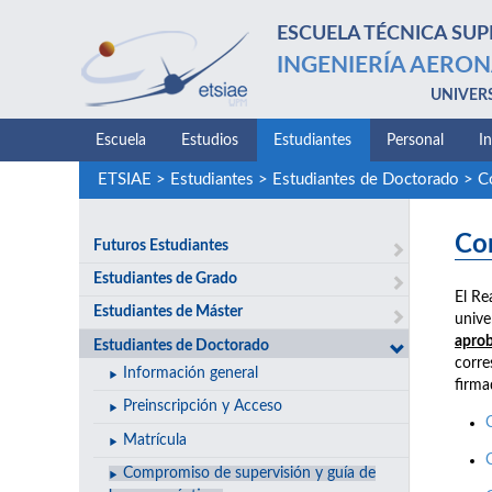
ESCUELA TÉCNICA SUP
INGENIERÍA AERON
UNIVER
Escuela
Estudios
Estudiantes
Personal
I
ETSIAE
>
Estudiantes
>
Estudiantes de Doctorado
>
C
Co
Futuros Estudiantes
Estudiantes de Grado
El Re
Estudiantes de Máster
unive
aprob
Estudiantes de Doctorado
corre
Información general
firma
Preinscripción y Acceso
Matrícula
Compromiso de supervisión y guía de