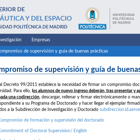
ERIOR DE
ÁUTICA Y DEL ESPACIO
SIDAD POLITÉCNICA DE MADRID
nvestigación
Empresas
ompromiso de supervisión y guía de buenas prácticas
mpromiso de supervisión y guía de buenas
al Decreto 99/2011 establece la necesidad de firmar un compromiso docu
rsidad. Para ello,
l
os alumnos de nuevo ingreso deberán, tras presentar y ap
ada una codirección
, descargar, rellenar y firmar electrónicamente o ma
spondiente a su Programa de Doctorado y hacer llegar el ejemplar firmado
dos a la Subdirección de Investigación y Doctorado
subdireccion.id.aer
Compromiso de formación y supervisión del doctorado
Commitment of Doctoral Supervision/ English