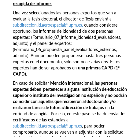
recogida de informes
Una vez seleccionados las personas expertos que van a
evaluar la tesis doctoral, el director de Tesis enviará a
subdireccion.id.aeroespacial@upm.es,
cuando considere
oportuno, los informes de idoneidad de dos personas
expertas: (Formulario_07_informe_idoneidad_evaluadores,
adjunto) y el panel de expertos:
(Formulario_06_propuesta_panel_evaluadores_externos,
adjunto). Aunque pueden proponerse hasta tres personas
expertas en el documento, solo son necesarias dos. Estos
expertos han de ser aprobados en
una
primera CAPD (1ª
CAPD)
.
En caso de solicitar
Mención Internacional
, l
as personas
expertas deben
pertenecer a alguna institución de educación
superior o instituto de investigación no española y
n
o podrán
coincidir con aquellas que recibieron al doctorando y/o
realizaron tareas de tutoría/dirección de trabajos
en la
entidad de acogida. Por ello, en este paso se ha de enviar los
certificados de las estancias a
subdireccion.id.aeroespacial@upm.es
, para poder
comprobarlo, aunque se vuelvan a adjuntar con la solicitud