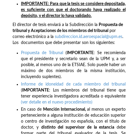
IMPORTANTE:
Para que la tesis se considere depositada,
es suficiente con que el doctorando haya realizado el
depósito, y el director lo haya validado.
El director de tesis enviará a la Subdirección la
Propuesta de
tribunal y Aceptaciones de los miembros del tribunal
por
correo electrónico a la
subdireccion.id.aeroespacial@upm.es
.
Los documentos que debe presentar son los siguientes:
Propuesta de Tribunal
(
IMPORTANTE
: Se recomienda
que el presidente y secretario sean de la UPM y, a ser
posible, al menos uno de la ETSIAE. Solo puede haber un
máximo de dos miembros de la misma institución,
incluyendo suplentes).
Informe de idoneidad de cada miembro del tribunal
(
IMPORTANTE
: Los miembros del tribunal tiene que
tener experiencia investigadora acreditada o equivalente
(ver detalle en el nuevo procedimiento)
En caso de
Mención Internacional,
al menos un experto
perteneciente a alguna institución de educación superior
o centro de investigación no española, con el título de
doctor, y
distinto del supervisor de la estancia
debe
formar parte del tribunal evaluador de la tesis. Se