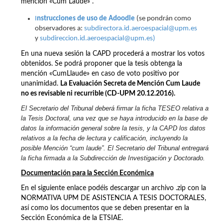
mención «Cum Laude» .
I
nstrucciones de uso de Adoodle
(se pondrán como
observadores a:
subdirectora.id.aeroespacial@upm.es
y
subdireccion.id.aeroespacial@upm.es)
En una nueva sesión la CAPD procederá a mostrar los votos
obtenidos. Se podrá proponer que la tesis obtenga la
mención «CumLlaude» en caso de voto positivo por
unanimidad.
La Evaluación Secreta de Mención Cum Laude
no es revisable ni recurrible (CD-UPM 20.12.2016).
El Secretario del Tribunal deberá firmar la ficha TESEO relativa a
la Tesis Doctoral, una vez que se haya introducido en la base de
datos la información general sobre la tesis, y la CAPD los datos
relativos a la fecha de lectura y calificación, incluyendo la
posible Mención “cum laude”. El Secretario del Tribunal entregará
la ficha firmada a la Subdirección de Investigación y Doctorado.
Documentación para la Sección Económica
En el siguiente enlace podéis descargar un archivo .zip con la
NORMATIVA UPM DE ASISTENCIA A TESIS DOCTORALES,
así como los documentos que se deben presentar en la
Sección Económica de la ETSIAE.