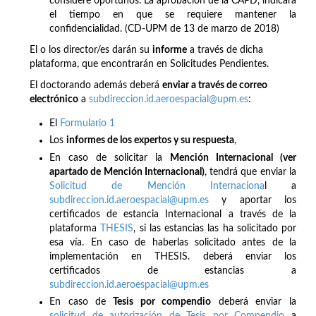
considere oportunos. La aprobación de la CAPD, indicará
el tiempo en que se requiere mantener la
confidencialidad. (CD-UPM de 13 de marzo de 2018)
El o los director/es darán su
informe
a través de dicha
plataforma, que encontrarán en Solicitudes Pendientes.
El doctorando además deberá
enviar a través de correo
electrónico
a
subdireccion.id.aeroespacial@upm.es
:
El
Formulario 1
Los
informes de los expertos y su respuesta
,
En caso de solicitar la
Mención Internacional (ver
apartado de Mención Internacional)
, tendrá que enviar la
Solicitud de Mención Internaciona
l a
subdireccion.id.aeroespacial@upm.es
y aportar los
certificados de estancia Internacional a través de la
plataforma
THESIS
, si las estancias las ha solicitado por
esa vía. En caso de haberlas solicitado antes de la
implementación en THESIS. deberá enviar los
certificados de estancias a
subdireccion.id.aeroespacial@upm.es
En caso de
Tesis
por compendio
deberá enviar la
solicitud de autorización de Tesis por Compendio
a