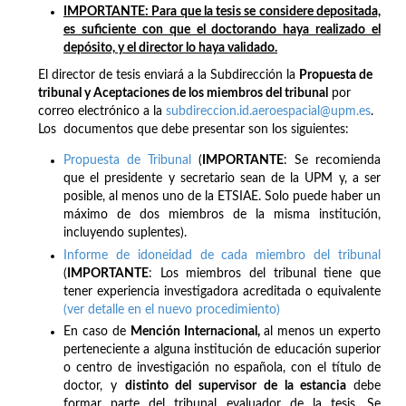
IMPORTANTE:
Para que la tesis se considere depositada,
es suficiente con que el doctorando haya realizado el
depósito, y el director lo haya validado.
El director de tesis enviará a la Subdirección la
Propuesta de
tribunal y Aceptaciones de los miembros del tribunal
por
correo electrónico a la
subdireccion.id.aeroespacial@upm.es
.
Los documentos que debe presentar son los siguientes:
Propuesta de Tribunal
(
IMPORTANTE
: Se recomienda
que el presidente y secretario sean de la UPM y, a ser
posible, al menos uno de la ETSIAE. Solo puede haber un
máximo de dos miembros de la misma institución,
incluyendo suplentes).
Informe de idoneidad de cada miembro del tribunal
(
IMPORTANTE
: Los miembros del tribunal tiene que
tener experiencia investigadora acreditada o equivalente
(ver detalle en el nuevo procedimiento)
En caso de
Mención Internacional,
al menos un experto
perteneciente a alguna institución de educación superior
o centro de investigación no española, con el título de
doctor, y
distinto del supervisor de la estancia
debe
formar parte del tribunal evaluador de la tesis. Se