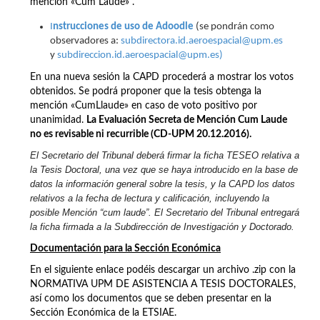
mención «Cum Laude» .
I
nstrucciones de uso de Adoodle
(se pondrán como
observadores a:
subdirectora.id.aeroespacial@upm.es
y
subdireccion.id.aeroespacial@upm.es)
En una nueva sesión la CAPD procederá a mostrar los votos
obtenidos. Se podrá proponer que la tesis obtenga la
mención «CumLlaude» en caso de voto positivo por
unanimidad.
La Evaluación Secreta de Mención Cum Laude
no es revisable ni recurrible (CD-UPM 20.12.2016).
El Secretario del Tribunal deberá firmar la ficha TESEO relativa a
la Tesis Doctoral, una vez que se haya introducido en la base de
datos la información general sobre la tesis, y la CAPD los datos
relativos a la fecha de lectura y calificación, incluyendo la
posible Mención “cum laude”. El Secretario del Tribunal entregará
la ficha firmada a la Subdirección de Investigación y Doctorado.
Documentación para la Sección Económica
En el siguiente enlace podéis descargar un archivo .zip con la
NORMATIVA UPM DE ASISTENCIA A TESIS DOCTORALES,
así como los documentos que se deben presentar en la
Sección Económica de la ETSIAE.