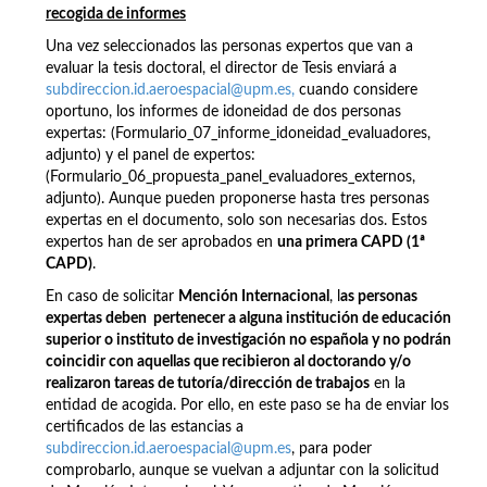
recogida de informes
Una vez seleccionados las personas expertos que van a
evaluar la tesis doctoral, el director de Tesis enviará a
subdireccion.id.aeroespacial@upm.es,
cuando considere
oportuno, los informes de idoneidad de dos personas
expertas: (Formulario_07_informe_idoneidad_evaluadores,
adjunto) y el panel de expertos:
(Formulario_06_propuesta_panel_evaluadores_externos,
adjunto). Aunque pueden proponerse hasta tres personas
expertas en el documento, solo son necesarias dos. Estos
expertos han de ser aprobados en
una
primera CAPD (1ª
CAPD)
.
En caso de solicitar
Mención Internacional
, l
as personas
expertas deben
pertenecer a alguna institución de educación
superior o instituto de investigación no española y
n
o podrán
coincidir con aquellas que recibieron al doctorando y/o
realizaron tareas de tutoría/dirección de trabajos
en la
entidad de acogida. Por ello, en este paso se ha de enviar los
certificados de las estancias a
subdireccion.id.aeroespacial@upm.es
, para poder
comprobarlo, aunque se vuelvan a adjuntar con la solicitud