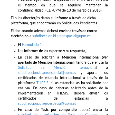
considere oportunos. La aprobación de la CAPD, indicará
el tiempo en que se requiere mantener la
confidencialidad. (CD-UPM de 13 de marzo de 2018)
El o los director/es darán su
informe
a través de dicha
plataforma, que encontrarán en Solicitudes Pendientes.
El doctorando además deberá
enviar a través de correo
electrónico
a
subdireccion.id.aeroespacial@upm.es
:
El
Formulario 1
Los
informes de los expertos y su respuesta
,
En caso de solicitar la
Mención Internacional (ver
apartado de Mención Internacional)
, tendrá que enviar la
Solicitud de Mención Internaciona
l a
subdireccion.id.aeroespacial@upm.es
y aportar los
certificados de estancia Internacional a través de la
plataforma
THESIS
, si las estancias las ha solicitado por
esa vía. En caso de haberlas solicitado antes de la
implementación en THESIS. deberá enviar los
certificados de estancias a
subdireccion.id.aeroespacial@upm.es
En caso de
Tesis
por compendio
deberá enviar la
solicitud de autorización de Tesis por Compendio
a