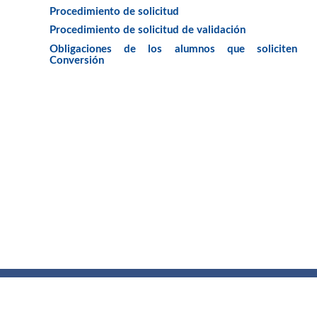
Procedimiento de solicitud
Procedimiento de solicitud de validación
Obligaciones de los alumnos que soliciten
Conversión
Buzón de quejas, sugerencias y
felicitaciones
|
Directorio UPM
|
Directorio ETSIAE
|
Localización