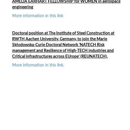
AMELIA EARHART FELLOWSHIP for WOMEN in aerospace
engineering
More information in this link
Doctoral position at
The Institute of Steel Construction at
RWTH Aachen University, Germany,
t
o join the Marie
Skłodowska-Curie Doctoral Network ‘NATECH Risk
management and Resilience of High-TECH industries and
Critical infrastructures across EUrope’ (REUNATECH).
More information in this link.