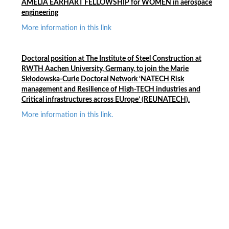
AMELIA EARHART FELLOWSHIP for WOMEN in aerospace
engineering
More information in this link
Doctoral position at
The Institute of Steel Construction at
RWTH Aachen University, Germany,
t
o join the Marie
Skłodowska-Curie Doctoral Network ‘NATECH Risk
management and Resilience of High-TECH industries and
Critical infrastructures across EUrope’ (REUNATECH).
More information in this link.