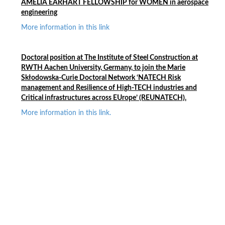
AMELIA EARHART FELLOWSHIP for WOMEN in aerospace
engineering
More information in this link
Doctoral position at
The Institute of Steel Construction at
RWTH Aachen University, Germany,
t
o join the Marie
Skłodowska-Curie Doctoral Network ‘NATECH Risk
management and Resilience of High-TECH industries and
Critical infrastructures across EUrope’ (REUNATECH).
More information in this link.