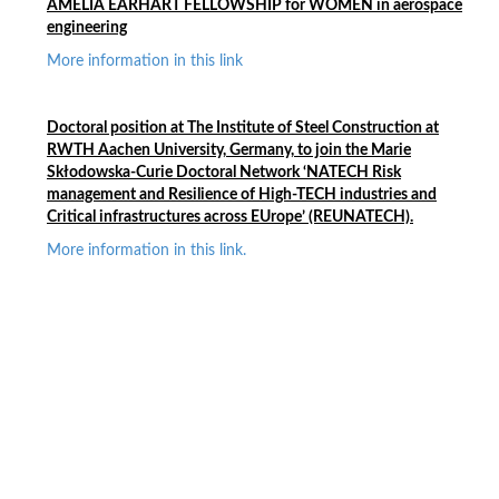
AMELIA EARHART FELLOWSHIP for WOMEN in aerospace
engineering
More information in this link
Doctoral position at
The Institute of Steel Construction at
RWTH Aachen University, Germany,
t
o join the Marie
Skłodowska-Curie Doctoral Network ‘NATECH Risk
management and Resilience of High-TECH industries and
Critical infrastructures across EUrope’ (REUNATECH).
More information in this link.