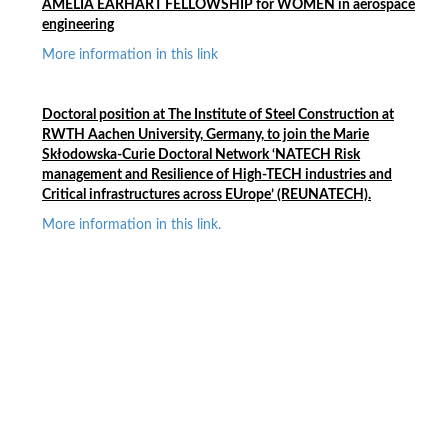
AMELIA EARHART FELLOWSHIP for WOMEN in aerospace
engineering
More information in this link
Doctoral position at
The Institute of Steel Construction at
RWTH Aachen University, Germany,
t
o join the Marie
Skłodowska-Curie Doctoral Network ‘NATECH Risk
management and Resilience of High-TECH industries and
Critical infrastructures across EUrope’ (REUNATECH).
More information in this link.