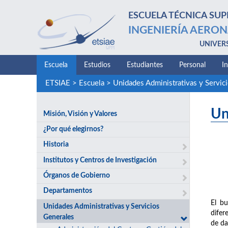
ESCUELA TÉCNICA SUP
INGENIERÍA AERON
UNIVER
Escuela
Estudios
Estudiantes
Personal
I
ETSIAE
>
Escuela
>
Unidades Administrativas y Servic
Un
Misión, Visión y Valores
¿Por qué elegirnos?
Historia
Institutos y Centros de Investigación
Órganos de Gobierno
Departamentos
El bu
Unidades Administrativas y Servicios
difer
Generales
de da