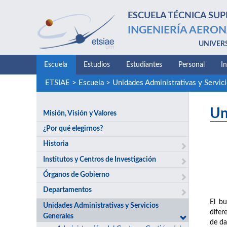
ESCUELA TÉCNICA SUP
INGENIERÍA AERON
UNIVER
Escuela
Estudios
Estudiantes
Personal
I
ETSIAE
>
Escuela
>
Unidades Administrativas y Servic
Un
Misión, Visión y Valores
¿Por qué elegirnos?
Historia
Institutos y Centros de Investigación
Órganos de Gobierno
Departamentos
El bu
Unidades Administrativas y Servicios
difer
Generales
de da